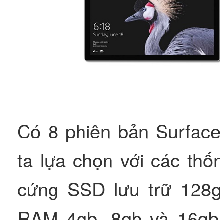
Có 8 phiên bản Surfac
ta lựa chọn với các thố
cứng SSD lưu trữ 128
RAM 4gb, 8gb và 16gb.