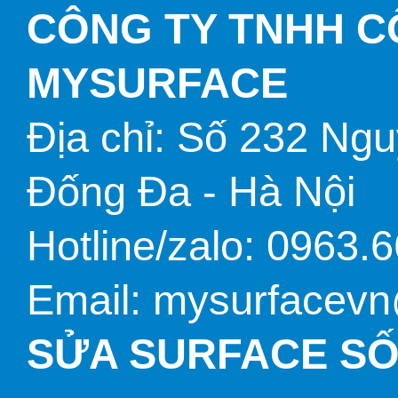
CÔNG TY TNHH 
TÚI BAO DA
MYSURFACE
Địa chỉ: Số 232 Ng
CỔNG CHUYỂN ĐỔI
Đống Đa - Hà Nội
Hotline/zalo: 0963.
Email: mysurfacev
SỬA SURFACE SỐ 