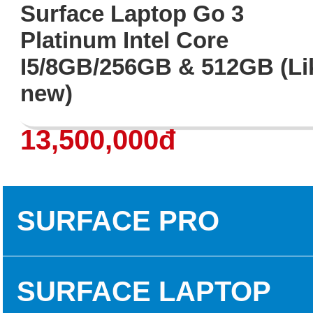
Surface Laptop Go 3
Platinum Intel Core
I5/8GB/256GB & 512GB (Li
new)
13,500,000đ
SURFACE PRO
SURFACE PRO 3
SURFACE LAPTOP