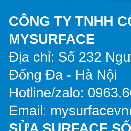
CÔNG TY TNHH 
TÚI BAO DA
MYSURFACE
Địa chỉ: Số 232 Ng
CỔNG CHUYỂN ĐỔI
Đống Đa - Hà Nội
Hotline/zalo: 0963.
Email: mysurfacev
SỬA SURFACE SỐ 