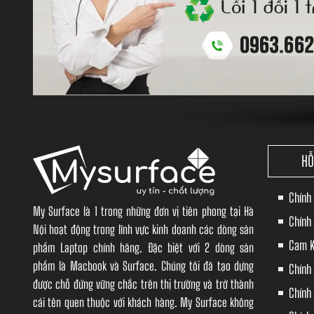
HỖ
Chính
My Surface là 1 trong những đơn vị tiên phong tại Hà
Chính
Nội hoạt động trong lĩnh vực kinh doanh các dòng sản
Cam K
phẩm Laptop chính hãng. Đặc biệt với 2 dòng sản
phẩm là Macbook và Surface. Chúng tôi đã tạo dựng
Chính
được chỗ đứng vững chắc trên thị trường và trở thành
Chính 
cái tên quen thuộc với khách hàng. My Surface không