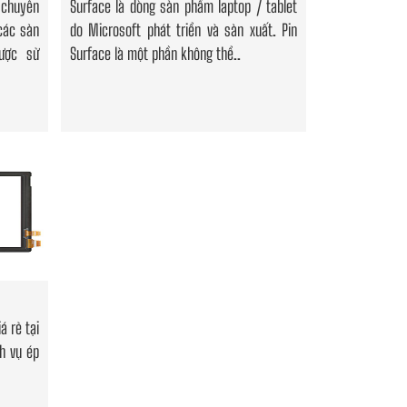
 chuyên
Surface là dòng sản phẩm laptop / tablet
các sản
do Microsoft phát triển và sản xuất. Pin
ược sử
Surface là một phần không thể..
á rẻ tại
h vụ ép