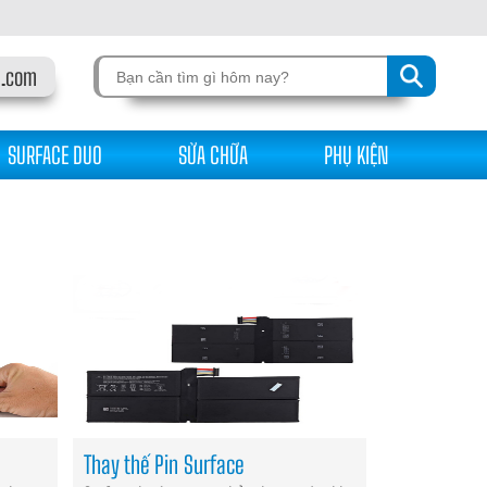
l.com
SURFACE DUO
SỬA CHỮA
PHỤ KIỆN
Thay thế Pin Surface