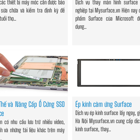
 các thiết bị máy móc cần được bảo
Dịch vụ thay màn hình surface
 sửa chữa và kiểm tra định kỳ để
nghiệp tại Mysurface.vn Hiện nay 
tuổi thọ..
phẩm Surface của Microsoft đ
dụng..
Thế và Nâng Cấp Ổ Cứng SSD
Ép kính cảm ứng Surface
ce
Dịch vụ ép kính surface lấy ngay, gi
Hà Nội Mysurface.vn cung cấp dịc
n có nhu cầu lưu trữ nhiều video,
kính surface, thay..
nh và những tài liệu khác trên máy
..