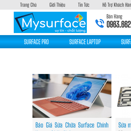
Trang Chủ
Giới Thiệu
Tin Tức
Hỗ Trợ Khách Hà
Bán Hàng
0963.662
SURFACE PRO
SURFACE LAPTOP
SURF
Báo Giá Sửa Chữa Surface Chính
Sửa m