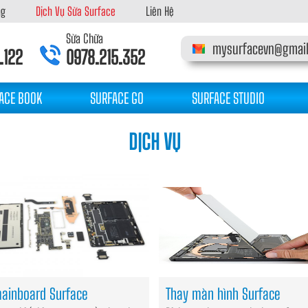
ng
Dịch Vụ Sửa Surface
Liên Hệ
Sửa Chữa
mysurfacevn@gmai
.122
0978.215.352
ACE BOOK
SURFACE GO
SURFACE STUDIO
DỊCH VỤ
ainboard Surface
Thay màn hình Surface