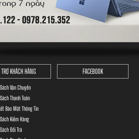
 TRỢ KHÁCH HÀNG
FACEBOOK
 Sách Vận Chuyển
 Sách Thanh Toán
ết Bảo Mật Thông Tin
 Sách Kiểm Hàng
Sách Đổi Trả