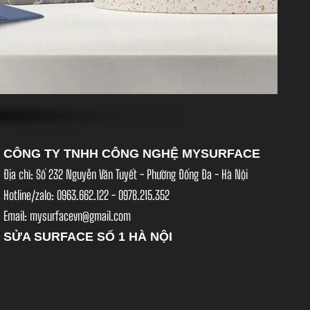
CÔNG TY TNHH CÔNG NGHỆ MYSURFACE
Địa chỉ: Số 232 Nguyễn Văn Tuyết - Phường Đống Đa - Hà Nội
Hotline/zalo: 0963.662.122 - 0978.215.352
Email: mysurfacevn@gmail.com
SỬA SURFACE SỐ 1 HÀ NỘI