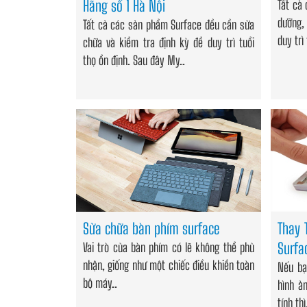
Hãng số 1 Hà Nội
Tất cả
dưỡng,
Tất cả các sản phẩm Surface đều cần sửa
duy trì 
chữa và kiểm tra định kỳ để duy trì tuổi
thọ ổn định. Sau đây My..
Sửa chữa bàn phím surface
Thay 
Surfa
Vai trò của bàn phím có lẽ không thể phủ
nhận, giống như một chiếc điều khiển toàn
Nếu bạ
bộ máy..
hình ả
tính thì