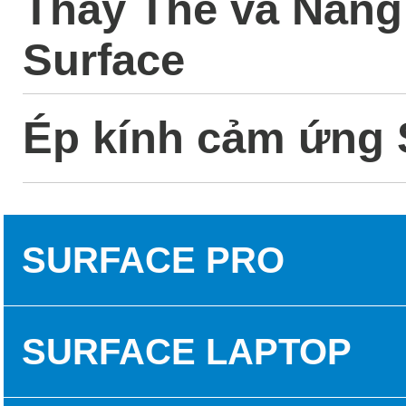
Thay Thế và Nân
Surface
Ép kính cảm ứng 
SURFACE PRO
SURFACE PRO 3
SURFACE LAPTOP