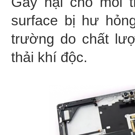
Gây hại cho môi t
surface bị hư hỏn
trường do chất lượ
thải khí độc.