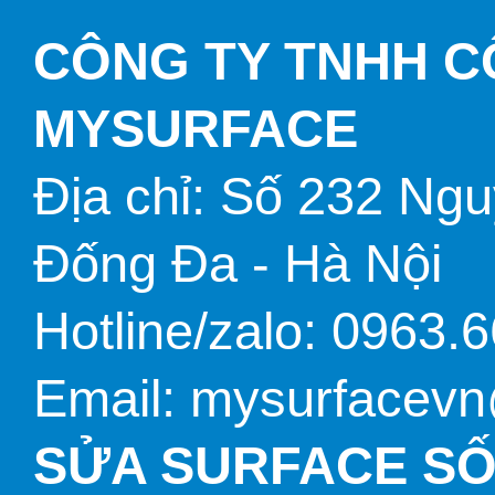
CÔNG TY TNHH 
TÚI BAO DA
MYSURFACE
Địa chỉ: Số 232 Ng
CỔNG CHUYỂN ĐỔI
Đống Đa - Hà Nội
Hotline/zalo: 0963.
Email: mysurfacev
SỬA SURFACE SỐ 