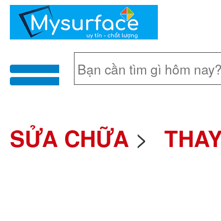
menu
>
SỬA CHỮA
THAY