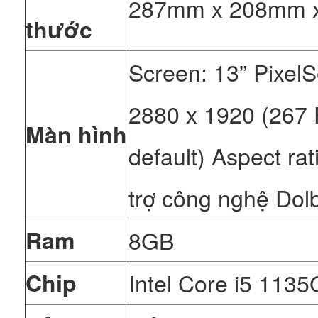
287mm x 208mm 
thước
Screen: 13” Pixel
2880 x 1920 (267 
Màn hình
default) Aspect rat
trợ công nghệ Dolb
Ram
8GB
Chip
Intel Core i5 1135