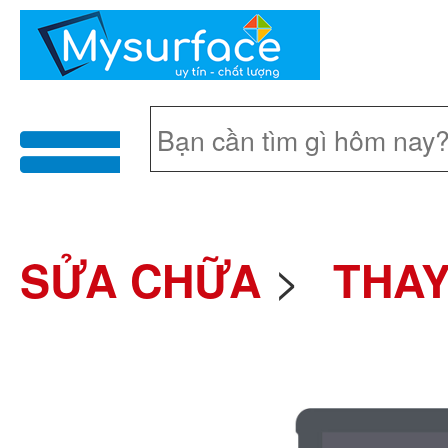
menu
>
SỬA CHỮA
THAY