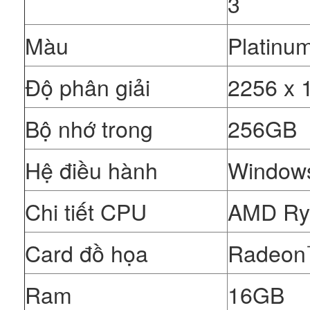
3
Màu
Platinum
Độ phân giải
2256 x 
Bộ nhớ trong
256GB
Hệ điều hành
Window
Chi tiết CPU
AMD Ry
Card đồ họa
Radeo
Ram
16GB