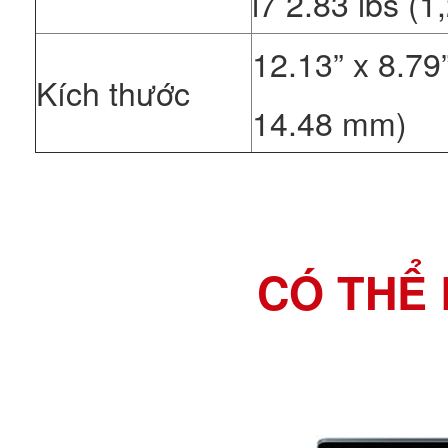
i7 2.83 lbs (
12.13” x 8.79
Kích thước
14.48 mm)
CÓ THỂ