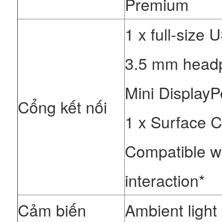
Premium
1 x full-size 
3.5 mm head
Mini DisplayP
Cổng kết nối
1 x Surface C
Compatible wi
interaction*
Cảm biến
Ambient light