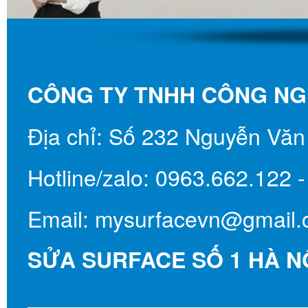
SURFACE LAPTOP G
SẠC SURFACE
CÔNG TY TNHH CÔNG N
TÚI BAO DA
Địa chỉ: Số 232 Nguyễn Văn
CỔNG CHUYỂN ĐỔI
Hotline/zalo: 0963.662.122 
Email: mysurfacevn@gmail
SỬA SURFACE SỐ 1 HÀ N