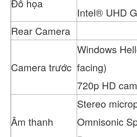
Đồ họa
Intel® UHD Gr
Rear Camera
Windows Hello
Camera trước
facing)
720p HD camer
Stereo micro
Âm thanh
Omnisonic Sp